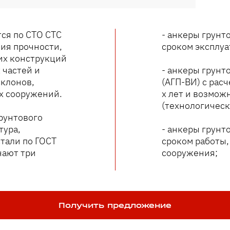
ся по СТО СТС
- анкеры грунт
ия прочности,
сроком эксплуат
их конструкций
 частей и
- анкеры грун
клонов,
(АГП-ВИ) с рас
х сооружений.
х лет и возмож
(технологическ
рунтового
тура,
- анкеры грунт
тали по ГОСТ
сроком работы,
чают три
сооружения;
Получить предложение