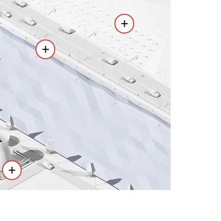
+
+
+