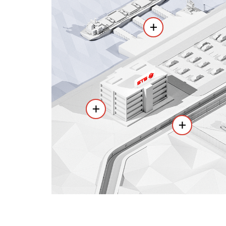
+
+
+