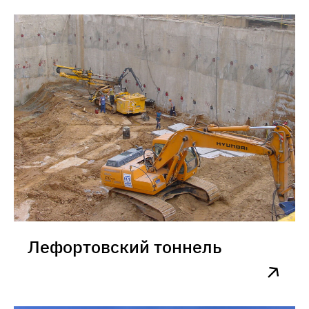
арена спортивного комплекса
им. Э.А. Стрельцова,
тренировочные поля на
земельном участке с
кадастровым номером
77:05:0002001:10518,
расположенного по адресу: г.
Москва, ул. Восточная, влд.
4А
Лефортовский тоннель