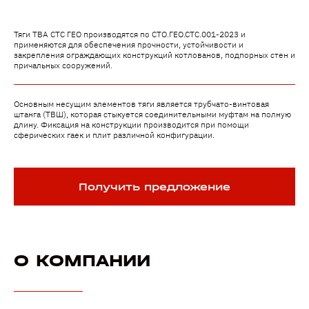
Тяги ТВА СТС ГЕО производятся по СТО.ГЕО.СТС.001-2023 и
применяются для обеспечения прочности, устойчивости и
закрепления ограждающих конструкций котлованов, подпорных стен и
причальных сооружений.
Основным несущим элементов тяги является трубчато-винтовая
штанга (ТВШ), которая стыкуется соединительными муфтам на полную
длину. Фиксация на конструкции производится при помощи
сферических гаек и плит различной конфигурации.
Получить предложение
О КОМПАНИИ