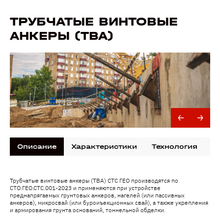
ТРУБЧАТЫЕ ВИНТОВЫЕ
АНКЕРЫ (ТВА)
Описание
Характеристики
Технология
Д
Трубчатые винтовые анкеры (ТВА) СТС ГЕО производятся по
СТО.ГЕО.СТС.001-2023 и применяются при устройстве
преднапрягаемых грунтовых анкеров, нагелей (или пассивных
анкеров), микросвай (или буроиъекционных свай), а также укрепления
и армирования грунта оснований, тоннельной обделки.