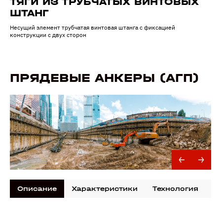
ТЯГИ ИЗ ТРУБЧАТЫХ ВИНТОВЫХ
ШТАНГ
Несущий элемент трубчатая винтовая штанга с фиксацией
конструкции с двух сторон
ПРЯДЕВЫЕ АНКЕРЫ (АГП)
Описание
Характеристики
Технология
Д