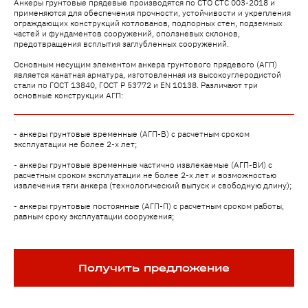
Анкеры грунтовые прядевые производятся по СТО СТС 003-2018 и
применяются для обеспечения прочности, устойчивости и укрепления
ограждающих конструкций котлованов, подпорных стен, подземных
частей и фундаментов сооружений, оползневых склонов,
предотвращения всплытия заглубленных сооружений.
Основным несущим элементом анкера грунтового прядевого (АГП)
является канатная арматура, изготовленная из высокоуглеродистой
стали по ГОСТ 13840, ГОСТ Р 53772 и EN 10138. Различают три
основные конструкции АГП:
- анкеры грунтовые временные (АГП-В) с расчетным сроком
эксплуатации не более 2-х лет;
- анкеры грунтовые временные частично извлекаемые (АГП-ВИ) с
расчетным сроком эксплуатации не более 2-х лет и возможностью
извлечения тяги анкера (технологический выпуск и свободную длину);
- анкеры грунтовые постоянные (АГП-П) с расчетным сроком работы,
равным сроку эксплуатации сооружения;
Получить предложение