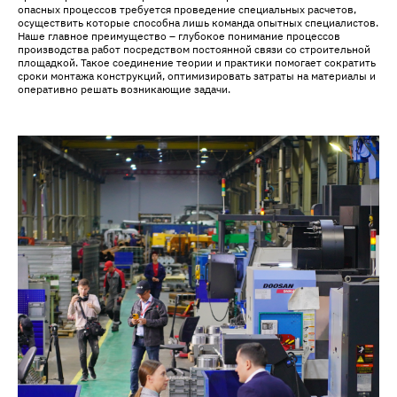
опасных процессов требуется проведение специальных расчетов,
осуществить которые способна лишь команда опытных специалистов.
Наше главное преимущество – глубокое понимание процессов
производства работ посредством постоянной связи со строительной
площадкой. Такое соединение теории и практики помогает сократить
сроки монтажа конструкций, оптимизировать затраты на материалы и
оперативно решать возникающие задачи.