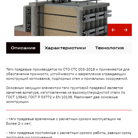
Описание
Характеристики
Технология
Д
Тяги прядевые производятся по СТО СТС 003-2018 и применяются для
обеспечения прочности, устойчивости и закрепления ограждающих
конструкций котлованов, подпорных стен и причальных сооружений.
Основным несущим элементом тяги грунтовой прядевой является
канатная арматура, изготовленная из высокоуглеродистой стали по
ГОСТ 13840, ГОСТ Р 53772 и EN 10138. Различают две основные
конструкции:
- тяги прядевые временные с расчетным сроком эксплуатации не
более 2-х лет;
- тяги прядевые постоянные с расчетным сроком работы, равным сроку
эксплуатации сооружения.