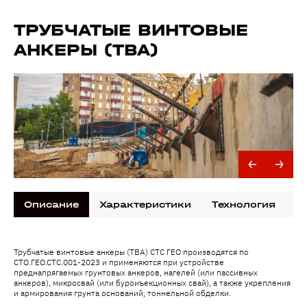
ТРУБЧАТЫЕ ВИНТОВЫЕ
АНКЕРЫ (ТВА)
Описание
Характеристики
Технология
Д
Трубчатые винтовые анкеры (ТВА) СТС ГЕО производятся по
СТО.ГЕО.СТС.001-2023 и применяются при устройстве
преднапрягаемых грунтовых анкеров, нагелей (или пассивных
анкеров), микросвай (или буроиъекционных свай), а также укрепления
и армирования грунта оснований, тоннельной обделки.