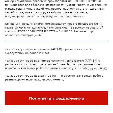
Анкеры грунтовые прядевые производятся по СТО СТС 003-2018 и
применяются для обеспечения прочности, устойчивости и укрепления
ограждающих конструкций котлованов, подпорных стен, подземных
частей и фундаментов сооружений, оползневых склонов,
предотвращения всплытия заглубленных сооружений.
Основным несущим элементом анкера грунтового прядевого (АГП)
является канатная арматура, изготовленная из высокоуглеродистой
стали по ГОСТ 13840, ГОСТ Р 53772 и EN 10138. Различают три
основные конструкции АГП:
- анкеры грунтовые временные (АГП-В) с расчетным сроком
эксплуатации не более 2-х лет;
- анкеры грунтовые временные частично извлекаемые (АГП-ВИ) с
расчетным сроком эксплуатации не более 2-х лет и возможностью
извлечения тяги анкера (технологический выпуск и свободную длину);
- анкеры грунтовые постоянные (АГП-П) с расчетным сроком работы,
равным сроку эксплуатации сооружения;
Получить предложение