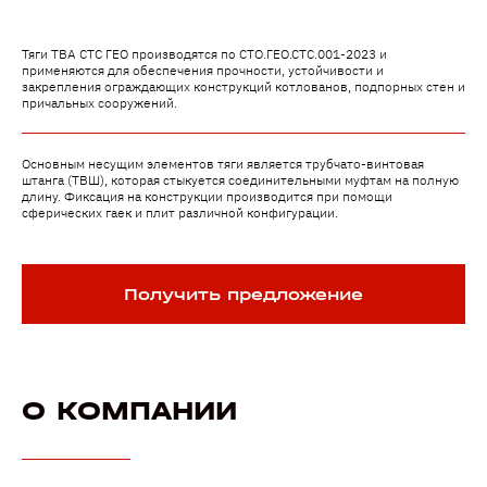
Тяги ТВА СТС ГЕО производятся по СТО.ГЕО.СТС.001-2023 и
применяются для обеспечения прочности, устойчивости и
закрепления ограждающих конструкций котлованов, подпорных стен и
причальных сооружений.
Основным несущим элементов тяги является трубчато-винтовая
штанга (ТВШ), которая стыкуется соединительными муфтам на полную
длину. Фиксация на конструкции производится при помощи
сферических гаек и плит различной конфигурации.
Получить предложение
О КОМПАНИИ