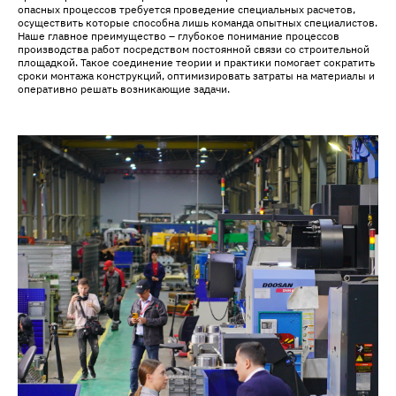
опасных процессов требуется проведение специальных расчетов,
осуществить которые способна лишь команда опытных специалистов.
Наше главное преимущество – глубокое понимание процессов
производства работ посредством постоянной связи со строительной
площадкой. Такое соединение теории и практики помогает сократить
сроки монтажа конструкций, оптимизировать затраты на материалы и
оперативно решать возникающие задачи.