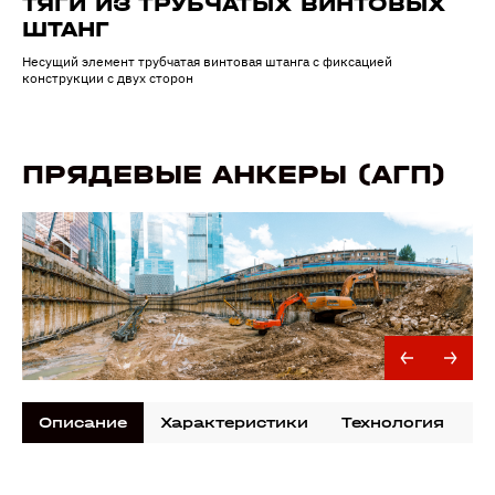
ТЯГИ ИЗ ТРУБЧАТЫХ ВИНТОВЫХ
ШТАНГ
Несущий элемент трубчатая винтовая штанга с фиксацией
конструкции с двух сторон
ПРЯДЕВЫЕ АНКЕРЫ (АГП)
Описание
Характеристики
Технология
Д