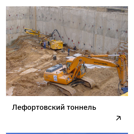
арена спортивного комплекса
им. Э.А. Стрельцова,
тренировочные поля на
земельном участке с
кадастровым номером
77:05:0002001:10518,
расположенного по адресу: г.
Москва, ул. Восточная, влд.
4А
Лефортовский тоннель