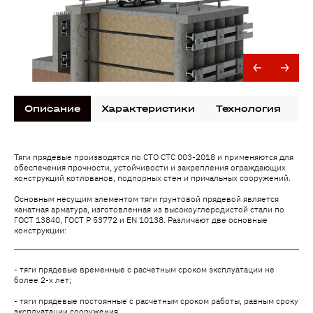
Описание
Характеристики
Технология
Д
Тяги прядевые производятся по СТО СТС 003-2018 и применяются для
обеспечения прочности, устойчивости и закрепления ограждающих
конструкций котлованов, подпорных стен и причальных сооружений.
Основным несущим элементом тяги грунтовой прядевой является
канатная арматура, изготовленная из высокоуглеродистой стали по
ГОСТ 13840, ГОСТ Р 53772 и EN 10138. Различают две основные
конструкции:
- тяги прядевые временные с расчетным сроком эксплуатации не
более 2-х лет;
- тяги прядевые постоянные с расчетным сроком работы, равным сроку
эксплуатации сооружения.